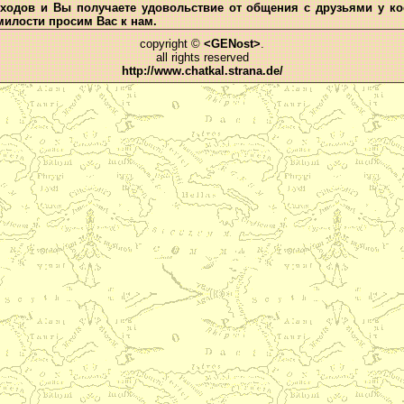
оходов и Вы получаете удовольствие от общения с друзьями у ко
милости просим Вас к нам.
copyright ©
<GENost>
.
all rights reserved
http://www.chatkal.strana.de/