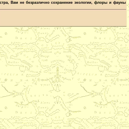
стра, Вам не безразлично сохранение экологии, флоры и фауны