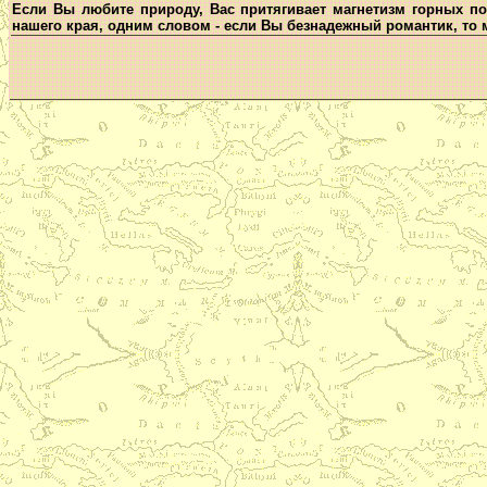
Если Вы любите природу, Вас притягивает магнетизм горных п
нашего края, одним словом - если Вы безнадежный романтик, то 